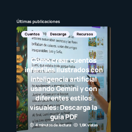
Últimas publicaciones
Cuentos
Descarga
Recursos
Cómo crear cuentos
infantiles ilustrados con
inteligencia artificial
usando Gemini y con
diferentes estilos
visuales: Descarga la
guía PDF
4 minutos de lectura
1,6K vistas