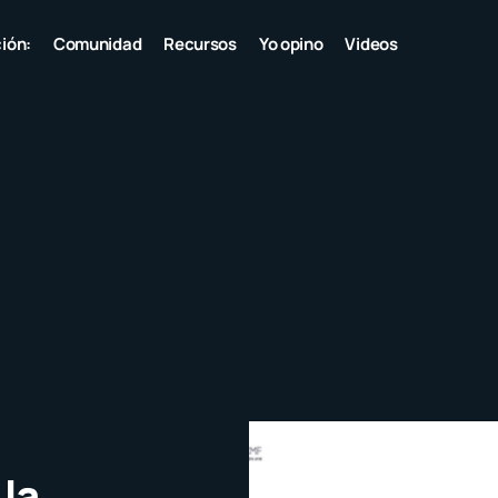
ión:
Comunidad
Recursos
Yo opino
Videos
 la