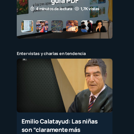
guía PDF
4 minutos de lectura
1,7K vistas
Entervistas y charlas en tendencia
Emilio Calatayud: Las niñas
son “claramente más