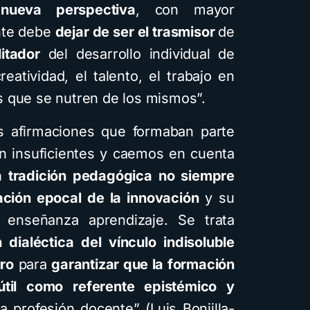
a
nueva perspectiva
, con mayor
nte debe
dejar de ser el trasmisor
de
litador
del desarrollo individual de
eatividad, el talento, el trabajo en
 que se nutren de los mismos”.
s afirmaciones que formaban parte
an insuficientes y caemos en cuenta
la tradición pedagógica no siempre
ación epocal de la innovación
y su
enseñanza aprendizaje. Se trata
 dialéctica del vínculo indisoluble
uro
para
garantizar que la formación
útil como referente epistémico y
la profesión docente” (Luis Boniilla-