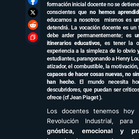
formación inicial docente no se detien
conscientes que
no hemos aprendid
educarnos a nosotros mismos es
un
detendrá. La vocación docente es un
debe arder permanentemente; es
u
itinerarios educativos,
es tener la o
experiencia a la simpleza de lo obvio 
estudiantes, parangonando a Henry Lo
atizador, el combustible, la motivación
capaces de hacer cosas nuevas, no si
han hecho
. El mundo necesita hom
descubridores, que puedan ser críticos
ofrece (cf Jean Piaget ).
Los docentes tenemos hoy e
Revolución Industrial, par
gnóstica, emocional y prá