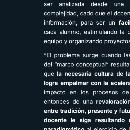
ser analizada desde un
complejidad, dado que el doce
información, para ser un
faci
cada alumno, estimulando la cr
equipo y organizando proyectos
“El problema surge cuando la
del “marco conceptual” result
que
la necesaria cultura de 
logra empalmar con la aceler
impacto en los procesos de 
entonces de una
revaloración
entre tradición, presente y fut
docente le siga resultando 
paradigmático
al ejercicio de 