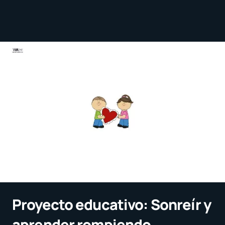
Proyecto educativo: Sonreír y
aprender rompiendo