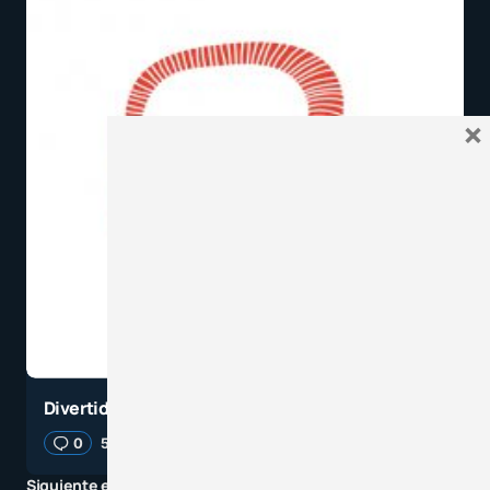
×
Divertidas dinámicas de navidad online
0
5 diciembre, 2021
11 minutos de lectura
Siguiente entrada