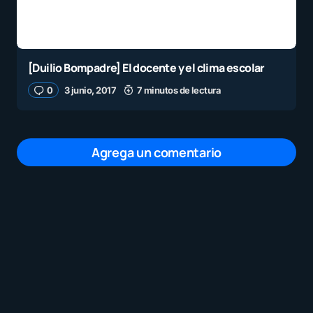
[Duilio Bompadre] El docente y el clima escolar
0
3 junio, 2017
7 minutos de lectura
Agrega un comentario
Tu dirección de correo electrónico no será
publicada.
Los campos obligatorios están
marcados con
*
Mensaje
*