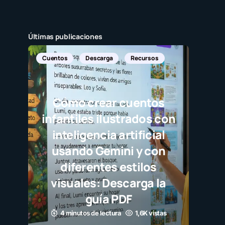
Últimas publicaciones
Cuentos
Descarga
Recursos
Cómo crear cuentos
infantiles ilustrados con
inteligencia artificial
usando Gemini y con
diferentes estilos
visuales: Descarga la
guía PDF
4 minutos de lectura
1,6K vistas