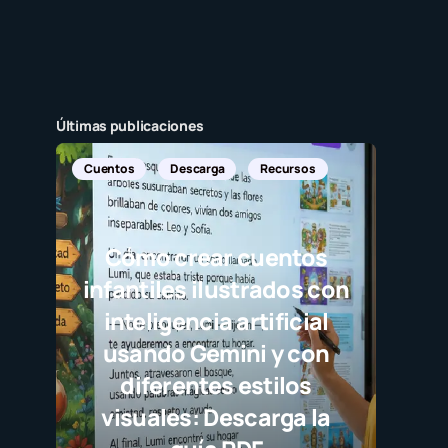
Últimas publicaciones
os
Descarga
Recursos
ómo crear cuentos
antiles ilustrados con
nteligencia artificial
sando Gemini y con
diferentes estilos
isuales: Descarga la