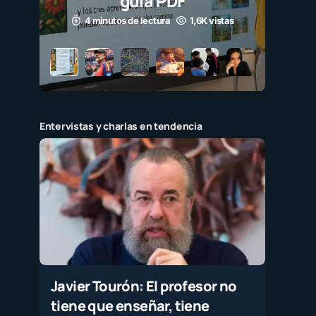
guía PDF
4 minutos de lectura
1,6K vistas
Entervistas y charlas en tendencia
Javier Tourón: El profesor no
tiene que enseñar, tiene