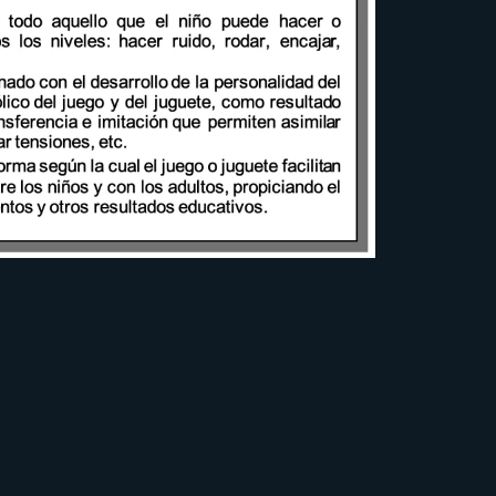
Cuent
C
inf
i
u
v