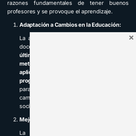
razones fundamentales de tener buenos
profesores y se provoque el aprendizaje.
Adaptación a Cambios en la Educación:
×
La actualización constante permite a los
docentes
mantenerse al tanto de las
últimas tendencias educativas,
metodologías de enseñanza, tecnologías
aplicables en el aula y cambios en los
programas curriculares.
Esto es esencial
para adaptarse a las necesidades
cambiantes de los estudiantes y la
sociedad.
Mejora Continua de la Enseñanza:
La actualización en nuevas teorías