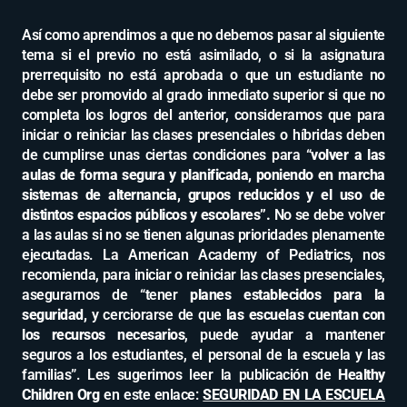
Así como aprendimos a que no debemos pasar al siguiente
tema si el previo no está asimilado, o si la asignatura
prerrequisito no está aprobada o que un estudiante no
debe ser promovido al grado inmediato superior si que no
completa los logros del anterior, consideramos que para
iniciar o reiniciar las clases presenciales o híbridas deben
de cumplirse unas ciertas condiciones para “
volver a las
aulas de forma segura y planificada,
poniendo en marcha
sistemas de alternancia, grupos reducidos y el uso de
distintos espacios públicos y escolares”.
No se debe volver
a las aulas si no se tienen algunas prioridades plenamente
ejecutadas. La American Academy of Pediatrics, nos
recomienda, para iniciar o reiniciar las clases presenciales,
asegurarnos de “tener
planes establecidos para la
seguridad,
y cerciorarse de que
las escuelas cuentan con
los recursos necesarios
, puede ayudar a mantener
seguros a los estudiantes, el personal de la escuela y las
familias”. Les sugerimos leer la publicación de
Healthy
Children Org
en este enlace:
SEGURIDAD EN LA ESCUELA