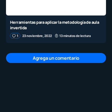
Herramientas para aplicar la metodología de aula
invertida
1
23 noviembre, 2022
13 minutos de lectura
Agrega un comentario
Tu dirección de correo electrónico no será
publicada.
Los campos obligatorios están
marcados con
*
Mensaje
*