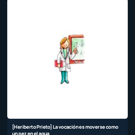
[Heriberto Prieto] La vocación es moverse como
un pez en el agua