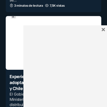
se…
3 minutos de lectura
7,5K vistas
×
Experiencias educativas – Colombia
adopta experiencia de Canadá, Singapur
y Chile
El Gobierno de Colombia, a través del
Ministerio de Educación este año (2016) ha
distribuido material pedagógico, que tiene