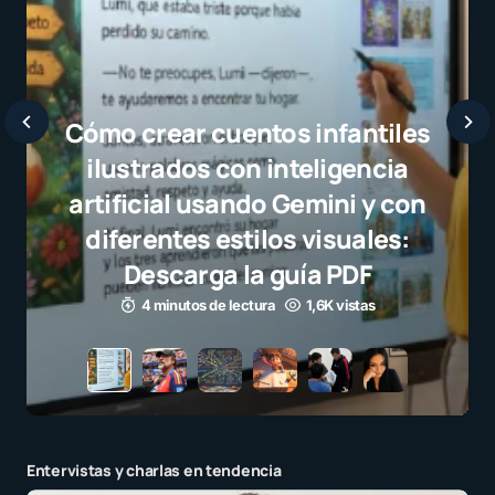
antiles
gencia
i y con
uales:
DF
istas
Entervistas y charlas en tendencia