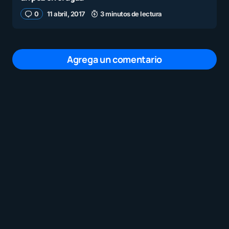
0
11 abril, 2017
3 minutos de lectura
Agrega un comentario
Tu dirección de correo electrónico no será
publicada.
Los campos obligatorios están
marcados con
*
Mensaje
*