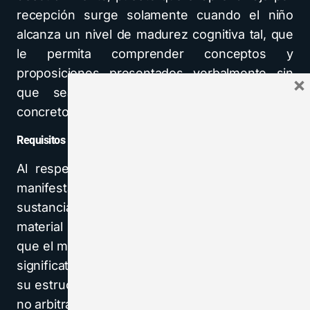
recepción surge solamente cuando el niño
alcanza un nivel de madurez cognitiva tal, que
le permita comprender conceptos y
proposiciones presentados verbalmente sin
×
que sea necesario el soporte empírico
concreto.
Requisitos Para El Aprendizaje Significativo
Al respecto AUSUBEL dice: El alumno debe
manifestar […] una disposición para relacionar
sustancial y no arbitrariamente el nuevo
material con su estructura cognoscitiva, como
que el material que aprende es potencialmente
significativo para él, es decir, relacionable con
su estructura de conocimiento sobre una base
no arbitraria (AUSUBEL;1983: 48).