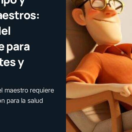
aestros:
del
e para
tes y
el maestro requiere
n para la salud