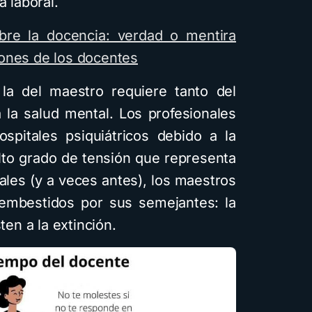
a laboral.
Cómo crear cuentos
infantiles ilustrados con
bre la docencia: verdad o mentira
inteligencia artificial
ones de los docentes
usando Gemini y con
la del maestro requiere tanto del
diferentes estilos
la salud mental. Los profesionales
visuales: Descarga la
spitales psiquiátricos debido a la
guía PDF
alto grado de tensión que representa
4 minutos de lectura
1,6K vistas
nales (y a veces antes), los maestros
 embestidos por sus semejantes: la
ten a la extinción.