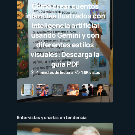
Javi
sel
des
c
3
Entervistas y charlas en tendencia