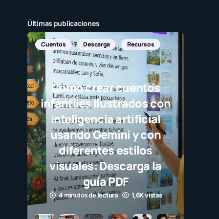
Últimas publicaciones
Cuentos
Descarga
Recursos
Cómo crear cuentos
infantiles ilustrados con
inteligencia artificial
usando Gemini y con
diferentes estilos
visuales: Descarga la
guía PDF
4 minutos de lectura
1,6K vistas