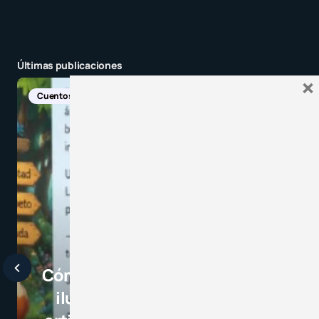
Últimas publicaciones
×
Noticias Internacion
Javier 