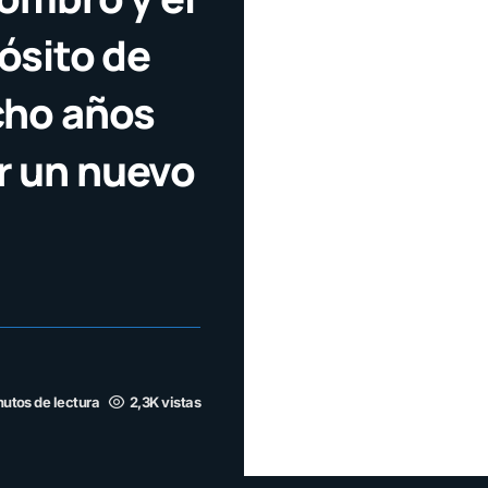
ósito de
cho años
r un nuevo
nutos de lectura
2,3K vistas