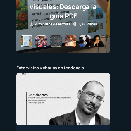
visuales: Descarga la
guía PDF
4 minutos de lectura
1,7K vistas
Entervistas y charlas en tendencia