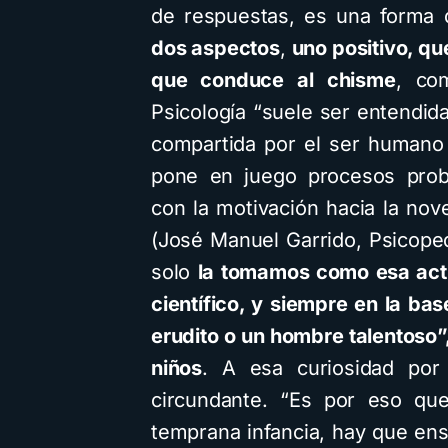
de respuestas, es una forma 
dos aspectos
,
uno positivo, q
que conduce al chisme
, co
Psicología “suele ser entendi
compartida por el ser humano
pone en juego procesos proba
con la motivación hacia la nove
(José Manuel Garrido, Psicoped
solo
la tomamos como esa acti
científico, y siempre en la b
erudito o un hombre talentoso”
niños
. A esa curiosidad por
circundante. “Es por eso qu
temprana infancia, hay que en