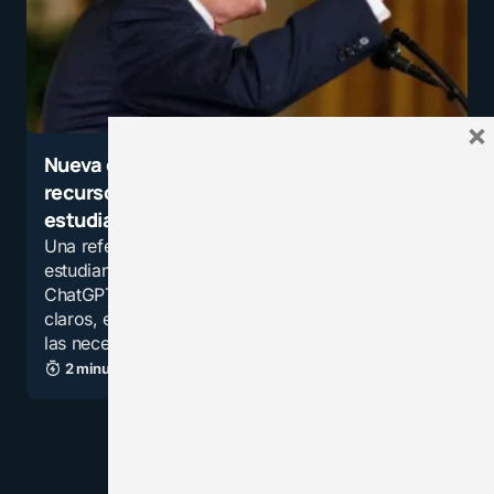
×
Nueva guía de prompts de ChatGPT: un
recurso estratégico para docentes y
estudiantes
Una referencia esencial para docentes y
estudiantes que deseen aprovechar al máximo
ChatGPT mediante la redacción de prompts
claros, estructurados y efectivos, adaptados a
las necesidades…
2 minutos de lectura
5,5K vistas