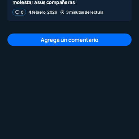
molestar a sus compañeras
0
4 febrero, 2026
3 minutos de lectura
Agrega un comentario
Tu dirección de correo electrónico no será
publicada.
Los campos obligatorios están
marcados con
*
Mensaje
*