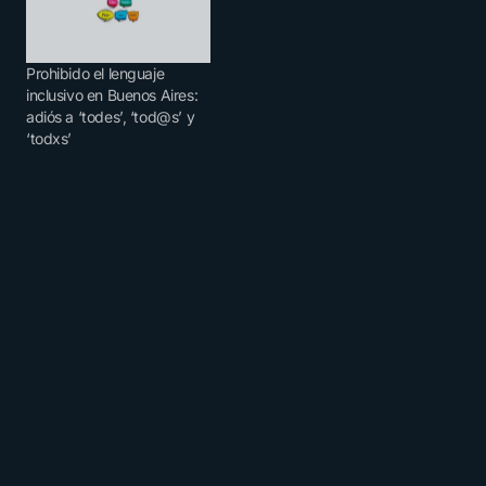
Prohibido el lenguaje
inclusivo en Buenos Aires:
adiós a ‘todes’, ‘tod@s’ y
‘todxs’