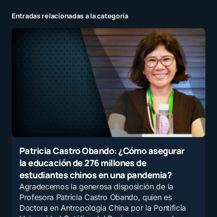
consultarlo y no maltratarlo.
Entradas relacionadas a la categoría
por
Anathreth Nelkael
21 mayo, 2025 a las 10:50 pm
Tu dirección de correo electrónico no será
publicada.
Los campos obligatorios están
marcados con
*
Mensaje
*
Patricia Castro Obando: ¿Cómo asegurar
la educación de 276 millones de
estudiantes chinos en una pandemia?
Agradecemos la generosa disposición de la
Profesora Patricia Castro Obando, quien es
Doctora en Antropología China por la Pontificia