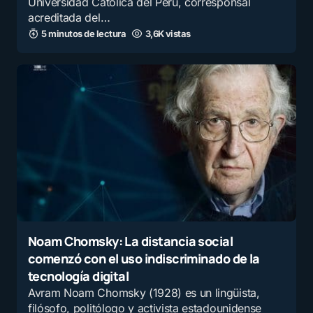
Universidad Católica del Perú, corresponsal
Nombre
*
acreditada del…
5 minutos de lectura
3,6K vistas
E-mail
*
Guarda mi nombre y correo electrónico en este
navegador para la próxima vez que comente.
Recibir un correo electrónico con los siguientes
comentarios a esta entrada.
Noam Chomsky: La distancia social
Recibir un correo electrónico con cada nueva
comenzó con el uso indiscriminado de la
entrada.
tecnología digital
Avram Noam Chomsky (1928) es un lingüista,
Enviar comentario
filósofo, politólogo y activista estadounidense