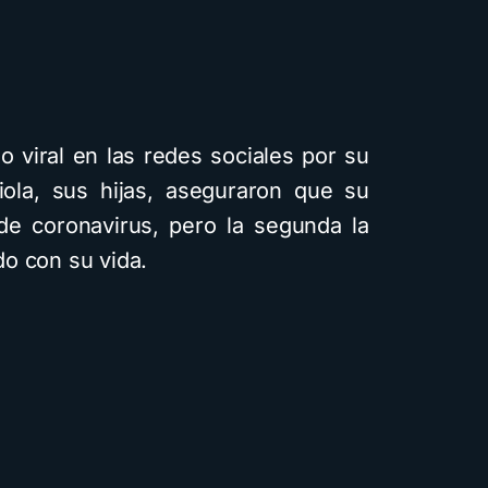
Cuentos
Descarga
Recursos
o viral en las redes sociales por su
ola, sus hijas, aseguraron que su
Cómo crear cuentos
e coronavirus, pero la segunda la
infantiles ilustrados con
o con su vida.
inteligencia artificial
usando Gemini y con
diferentes estilos
visuales: Descarga la
guía PDF
4 minutos de lectura
1,6K vistas