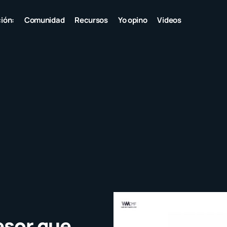
ión:
Comunidad
Recursos
Yo opino
Videos
esor que