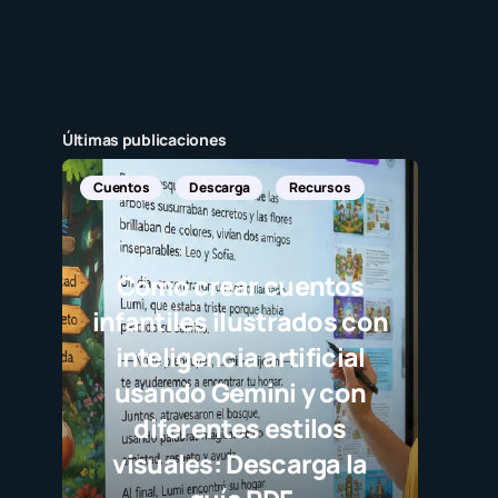
Últimas publicaciones
Cuentos
Descarga
Recursos
Cómo crear cuentos
infantiles ilustrados con
inteligencia artificial
usando Gemini y con
diferentes estilos
visuales: Descarga la