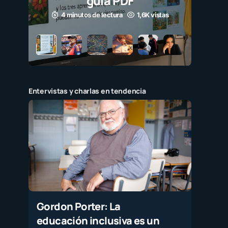
guía PDF
4 minutos de lectura
1,6K vistas
Entervistas y charlas en tendencia
Gordon Porter: La
educación inclusiva es un