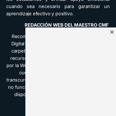
cuando sea necesario para garantizar un
aprendizaje efectivo y positivo.
REDACCIÓN WEB DEL MAESTRO CMF
×
Recomendamos a la Comunidad Educativa
Digital tener en cuenta que, el enlace y/o la
carpeta en donde están alojados los libros,
recursos y/o materiales, no es administrado
por la Web del Maestro CMF, pueda ser que en
cuestión de días (o según el tiempo
transcurrido desde su publicación), los enlaces
no funcionen y el material ya no se encuentre
disponible. Gracias por su comprensión.