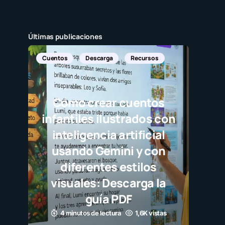
Últimas publicaciones
Cuentos
Descarga
Recursos
Cómo crear cuentos
infantiles ilustrados con
inteligencia artificial
usando Gemini y con
diferentes estilos
visuales: Descarga la
guía PDF
4 minutos de lectura
1,6K vistas