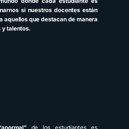
 mundo donde cada estudiante es
onarnos si nuestros docentes están
ar a aquellos que destacan de manera
 y talentos.
“anormal”
de los estudiantes es