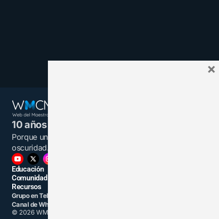
×
10 años juntos y más unidos.
Porque un maestro informado es una luz en la
oscuridad.
Educación
Comunidad
Recursos
Grupo en Telegram
Grupo en Facebook
Canal de WhatsApp
Grupo Linkedin
© 2026 WMCMF. Todos los derechos reservados.