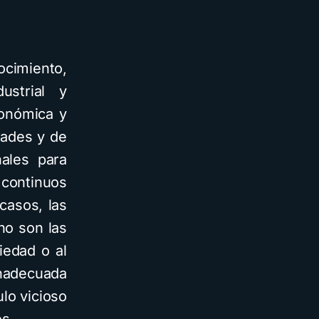
ocimiento,
ustrial y
conómica y
dades y de
nales para
 continuos
casos, las
no son las
iedad o al
nadecuada
lo vicioso