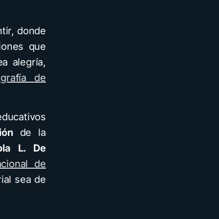
tir, donde
ciones que
a alegría,
ografía de
ducativos
ión
de la
ola L. De
cional de
ial sea de