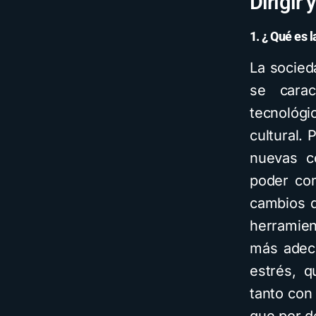
Dirigir
1. ¿ Qué es 
La socied
se carac
tecnológi
cultural.
nuevas co
poder con
cambios q
herramien
más adecu
estrés, 
tanto con