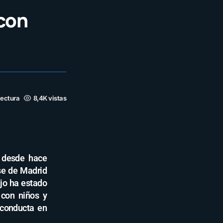
 con
lectura
8,4K vistas
d desde hace
se de Madrid
ajo ha estado
 con niños y
 conducta en