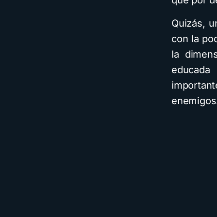
que por d
Quizás, u
con la po
la dimen
educada 
important
enemigos