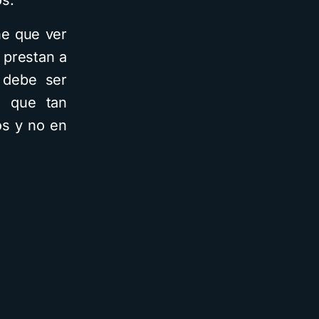
os.
ne que ver
 prestan a
 debe ser
s que tan
os y no en