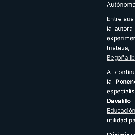
Autónoma
Entre sus
la autora
experimen
tristeza,
Begoña Ib
A contin
la
Ponen
especial
Davalillo
Educación
utilidad 