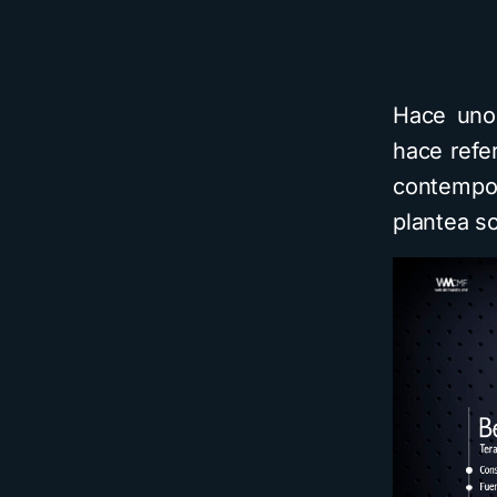
Hace uno
hace refe
contempo
plantea so