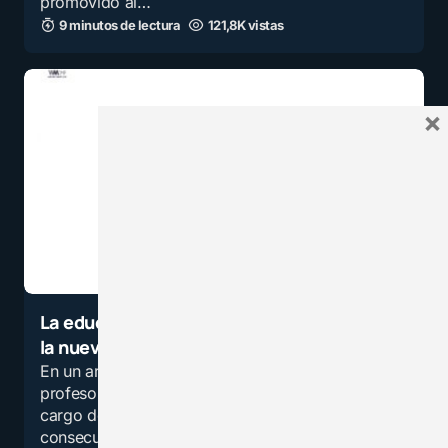
promovido al…
9 minutos de lectura
121,8K vistas
×
La educación pos pandemia por medio de
la nueva normalidad educativa (Parte II)
En un artículo anterior indicamos que los
profesores de muchos países se hicieron
cargo de la “catástrofe educativa” como
consecuencia de la emergencia sanitaria del