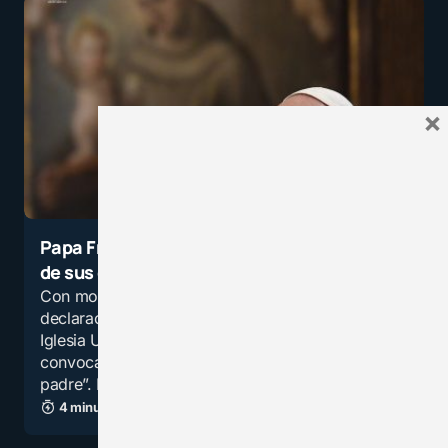
×
Papa Francisco: San José miró más allá
de sus deberes de padre de familia
Con motivo del 150 aniversario de la
declaración de San José como Patrono de la
Iglesia Universal, el Papa Francisco ha
convocado a celebrarlo con su “corazón de
padre”. En su carta ha dado…
4 minutos de lectura
2,2K vistas