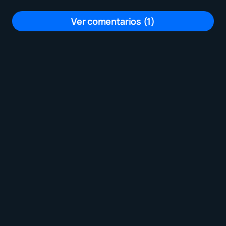
Ver comentarios (1)
Por estos viejos de mierda estamos
como estamos, abajo el Vaticano
manejado por el sionismo.
por
Victor Acosta
19 septiembre, 2025 a las 7:56 pm
Tu dirección de correo electrónico no será
publicada.
Los campos obligatorios están
marcados con
*
Mensaje
*