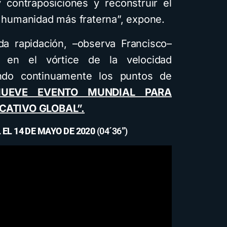
guía PDF
 contraposiciones y reconstruir el
4 minutos de lectura
1,6K vistas
a humanidad más fraterna”, expone.
da rapidación, –observa Francisco–
a en el vórtice de la velocidad
ando continuamente los puntos de
MUEVE EVENTO MUNDIAL PARA
CATIVO GLOBAL”.
EL 14 DE MAYO DE 2020
(04´36”)