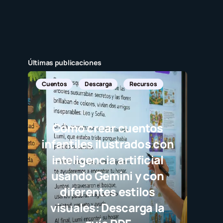
Últimas publicaciones
Not
J
d