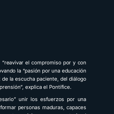
Cuentos
Descarga
Recursos
a “reavivar el compromiso por y con
Cómo crear cuentos
ovando la “pasión por una educación
infantiles ilustrados con
 de la escucha paciente, del diálogo
inteligencia artificial
rensión”, explica el Pontífice.
usando Gemini y con
diferentes estilos
ario” unir los esfuerzos por una
visuales: Descarga la
a formar personas maduras, capaces