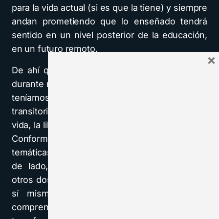
para la vida actual (si es que la tiene) y siempre
andan prometiendo que lo enseñado tendrá
sentido en un nivel posterior de la educación,
en un futuro remoto.
×
De ahí que propongo que, considerando que
durante mucho tiempo esta experiencia que no
teníamos será una época de aprestamiento,
transitoriamente hagamos una tregua por la
vida, la libertad, la transformación y la felicidad.
Conformemos ese frente ante las unidades
temáticas y sus contenidos, no para dejarlos
de lado, sino para aprovecharlos mejor en
otros dos sentidos: emplearlos no como fin en
sí mismos sino como instrumentos para
comprender y vivir mejor la vida, la libertad, la