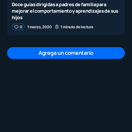
Doce guías dirigidas a padres de familia para
mejorar el comportamiento y aprendizajes de sus
hijos
0
1 marzo, 2020
1 minuto de lectura
Agrega un comentario
Tu dirección de correo electrónico no será
publicada.
Los campos obligatorios están
marcados con
*
Mensaje
*