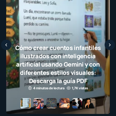
Javier Bardem elogia a la
selección campeona y destaca
el juego limpio como ejemplo
para millones de niños
3 minutos de lectura
1,1K vistas