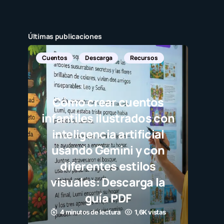
Últimas publicaciones
Cuentos
Descarga
Recursos
Cómo crear cuentos
infantiles ilustrados con
inteligencia artificial
usando Gemini y con
diferentes estilos
visuales: Descarga la
guía PDF
4 minutos de lectura
1,6K vistas