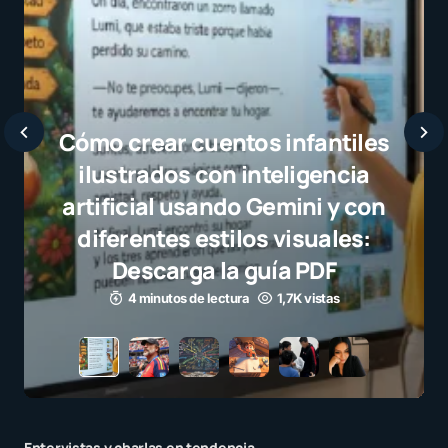
Javier Bardem elogia a la
selección campeona y destaca
el juego limpio como ejemplo
para millones de niños
3 minutos de lectura
1,1K vistas
Entervistas y charlas en tendencia