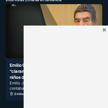
×
Emilio Calatayud: Las niñas son
“claramente más prudentes” que los
niños desde edades muy tempranas
Emilio Juan Ildefonso Calatayud Pérez cuando
contaba con trece años, en 1968, su padre le…
2 minutos de lectura
8,1K vistas