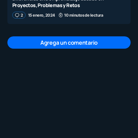
Proyectos, Problemas y Retos
2
15 enero, 2024
10 minutos de lectura
Agrega un comentario
Tu dirección de correo electrónico no será
publicada.
Los campos obligatorios están
marcados con
*
Mensaje
*