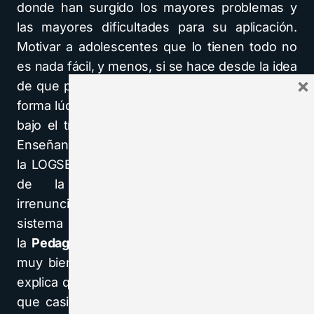
donde han surgido los mayores problemas y
las mayores dificultades para su aplicación.
Motivar a adolescentes que lo tienen todo no
es nada fácil, y menos, si se hace desde la idea
×
de que puede “aprenderse” sin esfuerzo… de
forma lúdica. En un documento editado en 1987
bajo el título “Proyecto para la Reforma de la
Enseñanza”, figura una frase que ha mantenido
la LOGSE de una forma férrea: “Los principios
de la enseñanza comprensiva son
irrenunciables en la reforma global de nuestro
sistema educativo”. Sin embargo
la
Pedagoga
sueca
Inger Enkvist
, que conoce
muy bien el modelo de escuela comprensiva,
explica que se basa en una filosofía educativa
que casi absolutiza al niño o adolescente; se