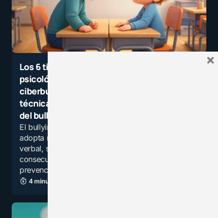
×
Los 6 tipos de acoso escolar: físico,
psicológico, verbal, sexual, social y
ciberbullying. Descarga la «Guía con
técnicas y dinámicas para la intervención
del bullying»
El bullying afecta a 4 de cada 10 estudiantes y
adopta múltiples formas física, psicológica,
verbal, sexual, social y digital, generando
consecuencias emocionales que exigen
prevención e…
4 minutos de lectura
73,9K vistas