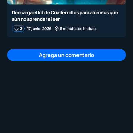
Descarga el kit de Cuadernillos para alumnos que
aún no aprender a leer
3
17 junio, 2026
5 minutos de lectura
Agrega un comentario
Tu dirección de correo electrónico no será
publicada.
Los campos obligatorios están
marcados con
*
Mensaje
*