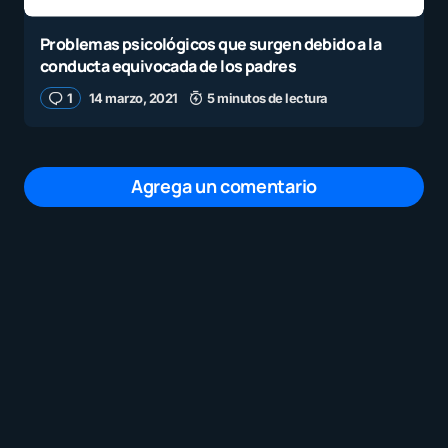
Problemas psicológicos que surgen debido a la
conducta equivocada de los padres
1
14 marzo, 2021
5 minutos de lectura
Agrega un comentario
Tu dirección de correo electrónico no será
publicada.
Los campos obligatorios están
marcados con
*
Mensaje
*