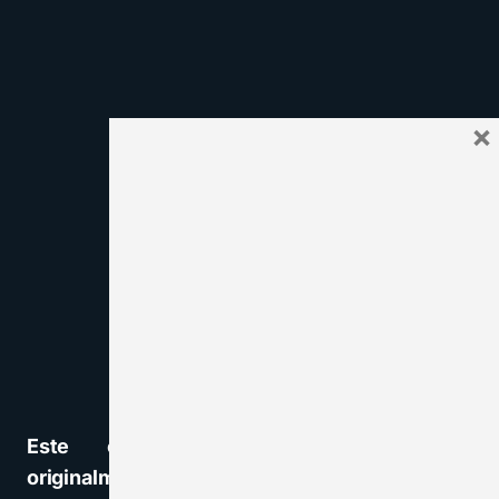
×
Este contenido ha sido publicado
originalmente por
innovapedia.ucsc.cl
y