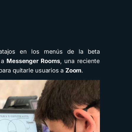
Cuentos
Descarga
Recursos
atajos en los menús de la beta
 a
Messenger Rooms
, una reciente
para quitarle usuarios a
Zoom
.
Cómo crear cuentos
infantiles ilustrados co
inteligencia artificial
usando Gemini y con
diferentes estilos
visuales: Descarga la