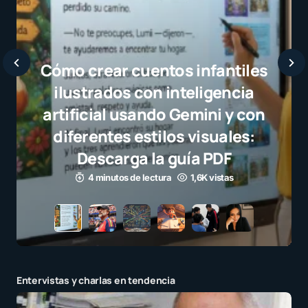
Javier Bardem elogia a la
selección campeona y destaca
el juego limpio como ejemplo
para millones de niños
3 minutos de lectura
1,1K vistas
Entervistas y charlas en tendencia