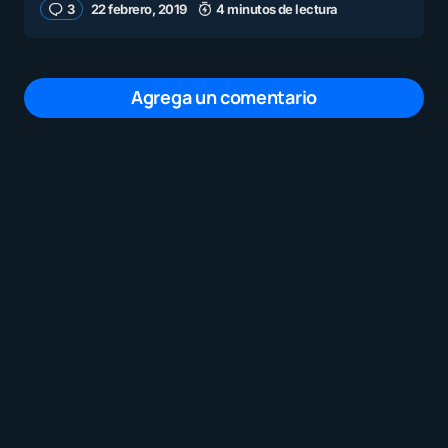
3
22 febrero, 2019
4 minutos de lectura
Agrega un comentario
Tu dirección de correo electrónico no será
publicada.
Los campos obligatorios están
marcados con
*
Mensaje
*