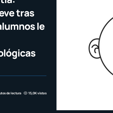
eve tras
alumnos le
ológicas
utos de lectura
15,0K vistas