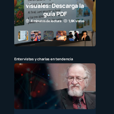
visuales: Descarga la
guía PDF
4 minutos de lectura
1,6K vistas
Entervistas y charlas en tendencia