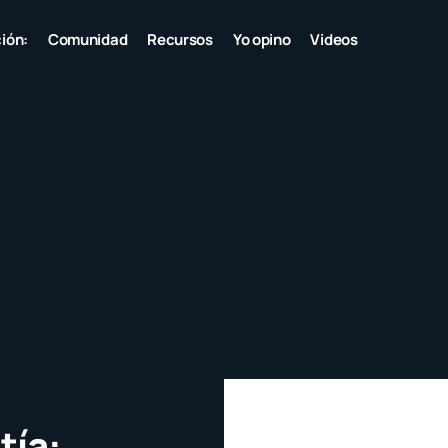
ión:
Comunidad
Recursos
Yo opino
Videos
tía: