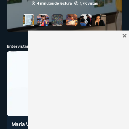
3 minutos de lectura
1,1K vistas
×
Entervistas y charlas en tendencia
María Velasco: Hay que parar y