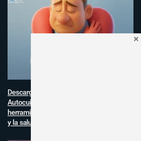
×
Descarga la guía de Mindfulness y
Autocuidado Emocional para Docentes:
herramientas esenciales para el bienestar
y la salud mental