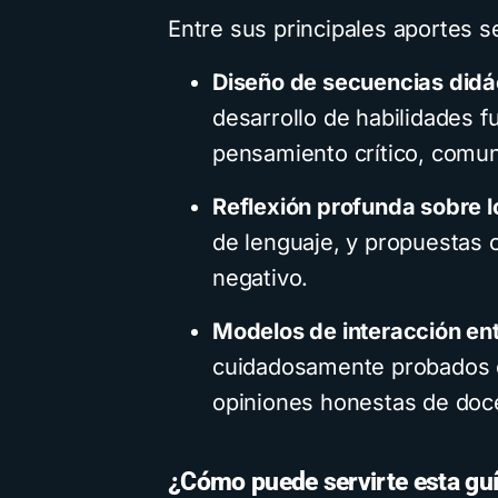
cción campeona y
Cómo hacer M
Entre sus principales aportes s
aca el juego limpio
mentales biogr
Diseño de secuencias didá
mo ejemplo para
con IA: Descar
desarrollo de habilidades f
llones de niños
prompt y la g
pensamiento crítico, comuni
inutos de lectura
1,1K vistas
3 minutos de lectura
Reflexión profunda sobre l
de lenguaje, y propuestas 
negativo.
Modelos de interacción ent
cuidadosamente probados e
opiniones honestas de doc
¿Cómo puede servirte esta guí