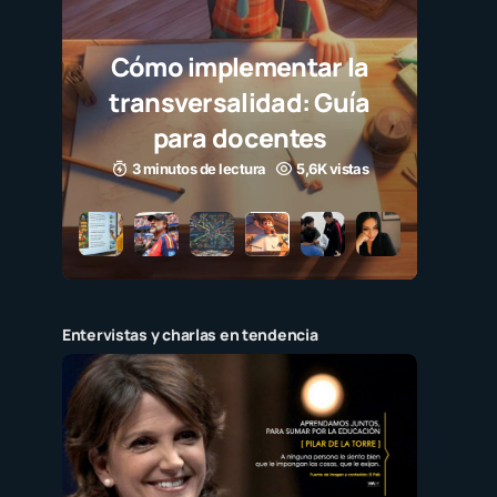
Cómo implementar la
transversalidad: Guía
para docentes
3 minutos de lectura
5,6K vistas
Entervistas y charlas en tendencia