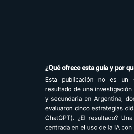
¿Qué ofrece esta guía y por qu
Esta publicación no es un 
nternacionales
Descarga
IA
Mapas M
resultado de una investigación 
Recursos
Tecnología
y secundaria en Argentina, d
evaluaron cinco estrategias di
ChatGPT). ¿El resultado? Una
centrada en el uso de la IA con
r Bardem elogia a la