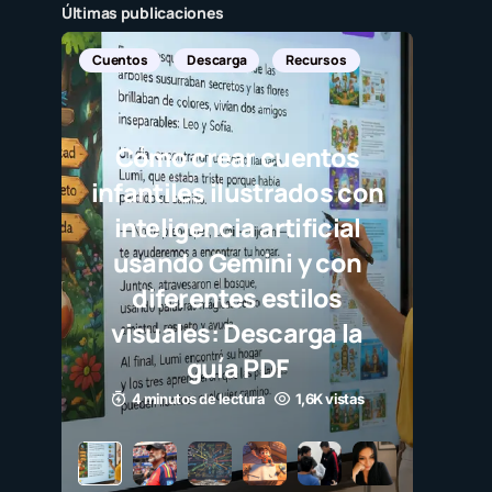
Últimas publicaciones
ursos
ntos
dos con
icial
 con
los
ga la
6K vistas