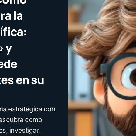
ra la
ífica:
» y
ede
tes en su
ma estratégica con
 Descubra cómo
es, investigar,