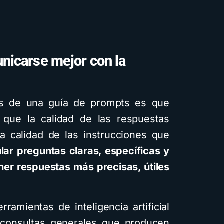
Cuentos
Descarga
Rec
icarse mejor con la
Cómo crear cue
infantiles ilustra
inteligencia artif
es de una guía de prompts es que
usando Gemini y
que la calidad de las respuestas
diferentes esti
 calidad de las instrucciones que
visuales: Descar
ar preguntas claras, específicas y
guía PDF
ner respuestas más precisas, útiles
4 minutos de lectura
1,
ramientas de inteligencia artificial
 consultas generales que producen