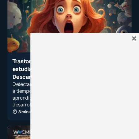
×
Trastornos del aprendizaje en los
estudiantes, ¿cómo identificarlos?
Descarga la guía para padres y docentes
Detectar señales tempranas permite intervenir
a tiempo y evitar que las dificultades de
aprendizaje afecten la autoestima y el
desarrollo escolar.
8 minutos de lectura
98,2K vistas