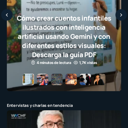
antiles
gencia
i y con
uales:
DF
istas
Entervistas y charlas en tendencia