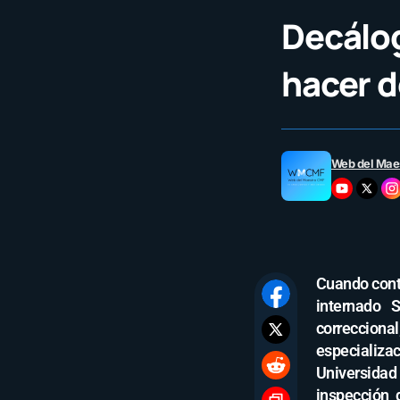
Decálog
hacer d
Web del Mae
Cuando conta
internado 
correccion
especializ
Universidad
inspección 