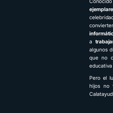
Conocid
ejemplar
celebrida
convierte
informáti
a
trabaja
algunos d
que no d
educativa 
Pero el l
hijos no
Calatayud