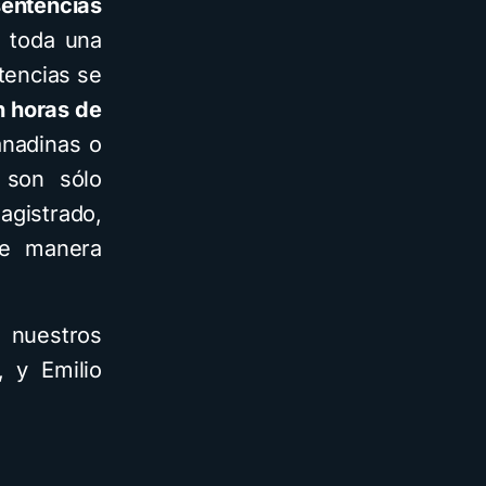
sentencias
 toda una
tencias se
n horas de
anadinas o
 son sólo
agistrado,
de manera
e nuestros
, y Emilio