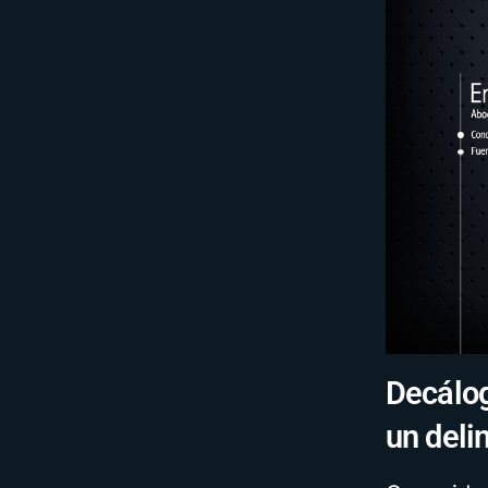
Decálog
un deli