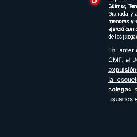
Güímar, Ten
Granada y a
menores y e
ejerció como
de los juzga
En anteri
CMF, el J
expulsión
la escuel
colega
«
s
usuarios 