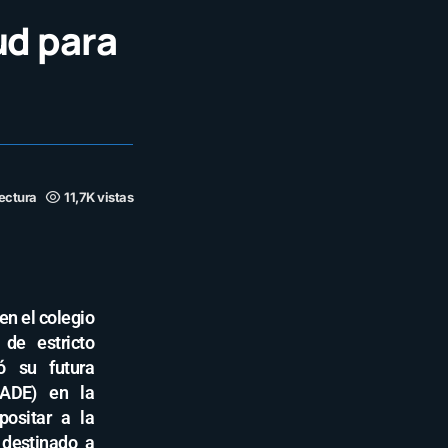
ud para
lectura
11,7K vistas
en el colegio
de estricto
ó su futura
CADE) en la
positar a la
 destinado a