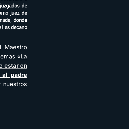
 juzgados de
como juez de
anada, donde
001 es decano
el Maestro
 temas «
La
e estar en
 al padre
r nuestros