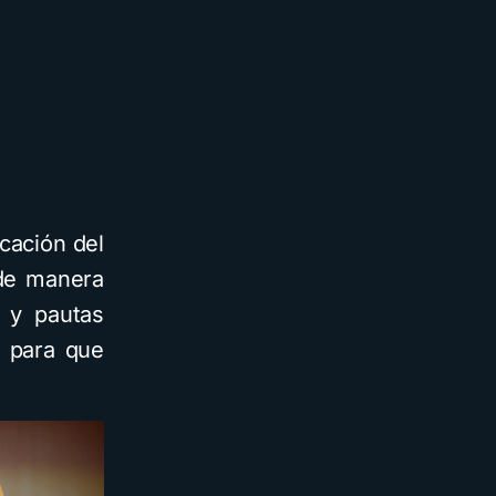
cación del
 de manera
s y pautas
) para que