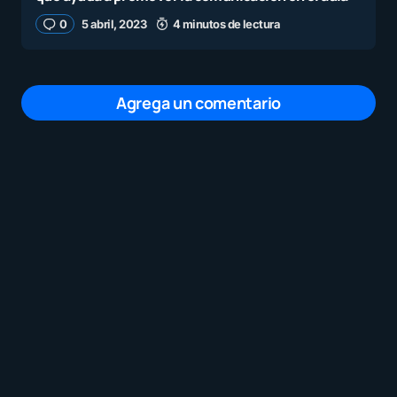
0
5 abril, 2023
4 minutos de lectura
Agrega un comentario
Tu dirección de correo electrónico no será
publicada.
Los campos obligatorios están
marcados con
*
Mensaje
*