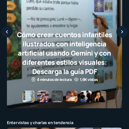
Jav
selec
el ju
p
Entervistas y charlas en tendencia