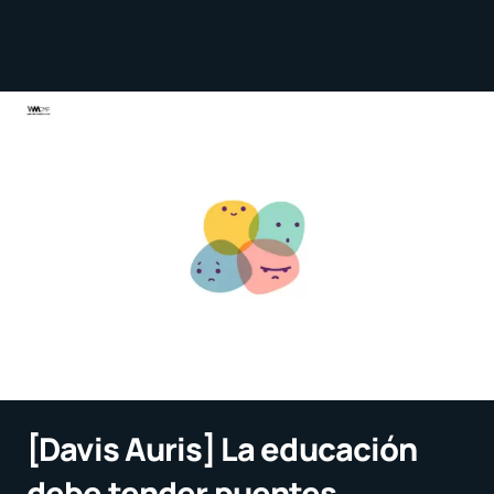
[Davis Auris] La educación
debe tender puentes