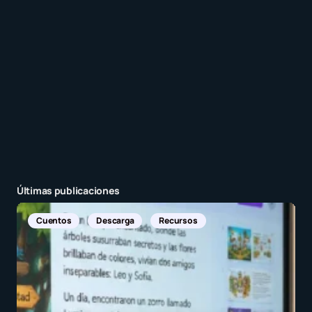
Enviar comentario
Últimas publicaciones
Noticias In