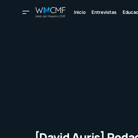
Inicio
Entrevistas
Educac
[David Auris] Peda