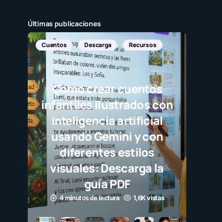
Últimas publicaciones
Cuentos
Descarga
Recursos
Cómo crear cuentos
infantiles ilustrados con
inteligencia artificial
usando Gemini y con
diferentes estilos
visuales: Descarga la
guía PDF
4 minutos de lectura
1,6K vistas