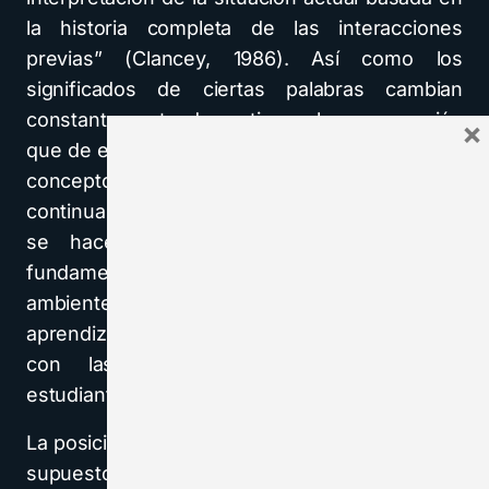
la historia completa de las interacciones
previas” (Clancey, 1986). Así como los
significados de ciertas palabras cambian
constantemente de matiz en la comprensión
×
que de ellas tiene el estudiante, igualmente los
conceptos cambian evolucionan
continuamente con cada nueva utilización que
se hace de ellos. Por esta razón es
fundamental que el aprendizaje tenga lugar en
ambientes reales y que las actividades de
aprendizaje seleccionadas estén vinculadas
con las experiencias vividas por los
estudiantes.
La posición de los constructivistas no acepta el
supuesto que los tipos de aprendizaje pueden