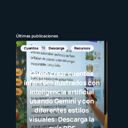
Últimas publicaciones
uentos
Descarga
Recursos
Cómo crear cuentos
nfantiles ilustrados con
inteligencia artificial
usando Gemini y con
diferentes estilos
visuales: Descarga la